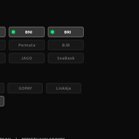
BNI
BRI
Bee
Holy Goat
Permata
BJB
JAGO
SeaBank
GOPAY
LinkAja
Woman
Lucky Gems