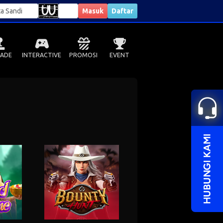
i ya Kakak^^!!! info Contact Resmi PUNCAK13. Layanan LiveChat 24 Jam Online - W
Masuk
Daftar
ADE
INTERACTIVE
PROMOSI
EVENT