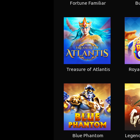
Fortune Familiar
Bu
Treasure of Atlantis
Roya
Blue Phantom
Legen