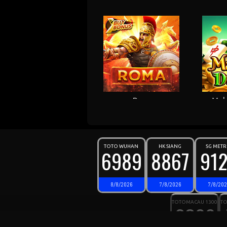
Roma
Mah
TOTO WUHAN
HK SIANG
SG MET
6989
8867
91
8/8/2026
7/8/2026
7/8/20
TOTOMACAU 1300
T
6300
Big Cai Shen
Cla