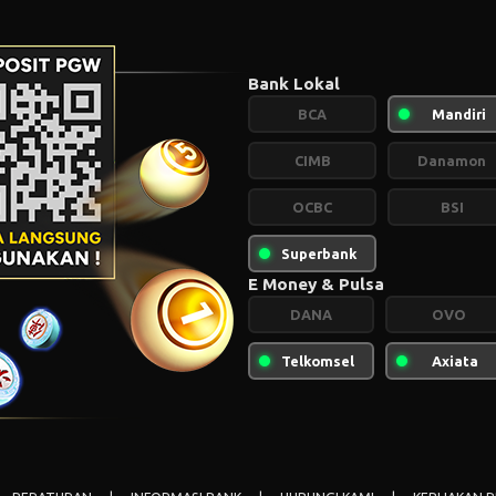
Bank Lokal
BCA
Mandiri
Golden Fa
Golden War
Highway 
CIMB
Danamon
OCBC
BSI
Superbank
E Money & Pulsa
DANA
OVO
Telkomsel
Axiata
ot Smash
Joker King
Lightning 