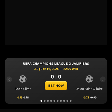
UEFA CHAMPIONS LEAGUE QUALIFIERS
August 11, 2026 — 22:59 WIB
0 : 0
Previous
Next
BET NOW
Bodo Glimt
Union Saint-Gilloise
0.75
0.78
-0.75
-0.90