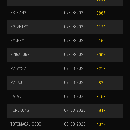
HK SIANG
07-08-2026
8867
SG METRO
07-08-2026
9123
SYDNEY
07-08-2026
0158
SINGAPORE
07-08-2026
7907
MALAYSIA
07-08-2026
7218
MACAU
07-08-2026
5825
QATAR
07-08-2026
3158
HONGKONG
07-08-2026
9943
TOTOMACAU 0000
08-08-2026
4072