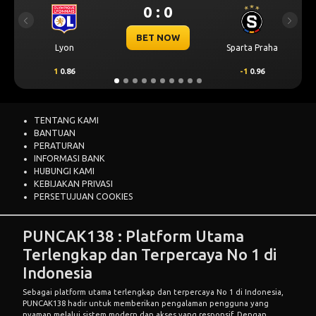
0 : 0
Previous
Next
BET NOW
Lyon
Sparta Praha
S
1
0.86
-1
0.96
TENTANG KAMI
BANTUAN
PERATURAN
INFORMASI BANK
HUBUNGI KAMI
KEBIJAKAN PRIVASI
PERSETUJUAN COOKIES
PUNCAK138 : Platform Utama
Terlengkap dan Terpercaya No 1 di
Indonesia
Sebagai platform utama terlengkap dan terpercaya No 1 di Indonesia,
PUNCAK138
hadir untuk memberikan pengalaman pengguna yang
nyaman melalui sistem modern dan akses yang responsif. Dengan