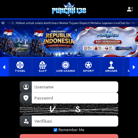
CAK138, Mohon untuk selalu konfirmasi Nomor Tujuan Deposit Melalui Layanan LiveChat dan Wahtsapp
TOGEL
SLOT
LIVE CASINO
SPORT
ARCADE
SABU
Remember Me