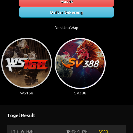
Masuk
Daftar Sekarang
Desktop
Wap
WS168
SV388
Togel Result
TOTO WUHAN
08-08-2026
6989